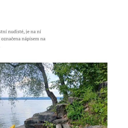
tní nudisté, je na ní
ě" označena nápisem na
.