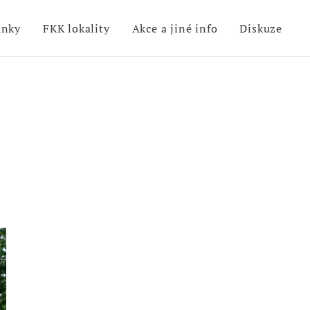
ánky
FKK lokality
Akce a jiné info
Diskuze