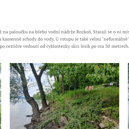
 na paloučku na břehu vodní nádrže Rozkoš. Starají se o ni mís
 a kamenné schody do vody. U vstupu je také velmi "neformáln
po cestičce vedoucí od cyklostezky skrz lesík po cca 30 metrech