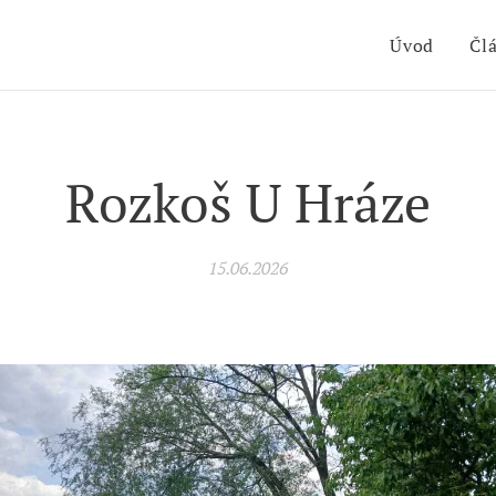
Úvod
Čl
Rozkoš U Hráze
15.06.2026